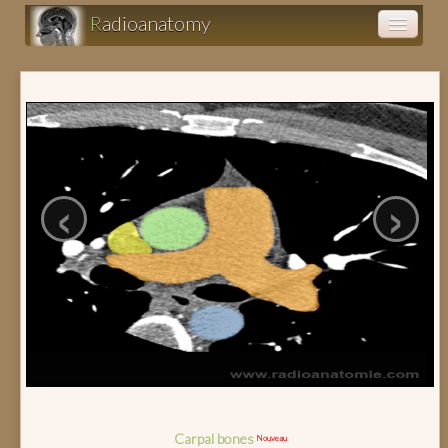
R
adioanatomy
Anatomy atlas
Clinical cases (fr)
Clearance (fr)
‹
›
Radioanatomie du coeur sur coupes TDM
Carpal bones
Nouveau