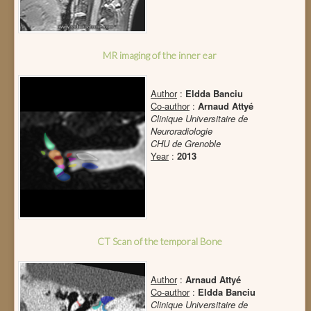
MR imaging of the inner ear
Author
:
Eldda Banciu
Co-author
:
Arnaud Attyé
Clinique Universitaire de
Neuroradiologie
CHU de Grenoble
Year
:
2013
CT Scan of the temporal Bone
Author
:
Arnaud Attyé
Co-author
:
Eldda Banciu
Clinique Universitaire de