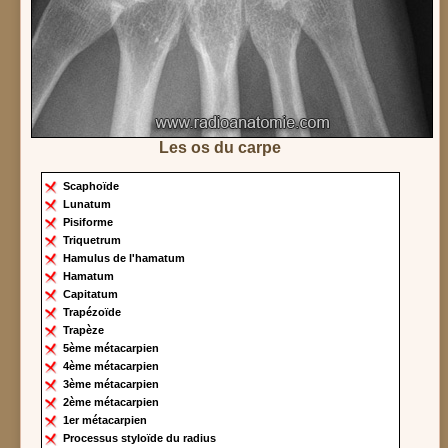
Les os du carpe
Scaphoïde
Lunatum
Pisiforme
Triquetrum
Hamulus de l'hamatum
Hamatum
Capitatum
Trapézoïde
Trapèze
5ème métacarpien
4ème métacarpien
3ème métacarpien
2ème métacarpien
1er métacarpien
Processus styloïde du radius