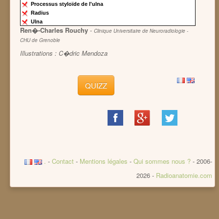
Processus styloïde de l'ulna
Radius
Ulna
Ren�-Charles Rouchy
-
Clinique Universitaire de Neuroradiologie -
CHU de Grenoble
Illustrations : C�dric Mendoza
QUIZZ
Share
Share
Share
on
on
on
Facebook
Google+
Twitter
.
-
Contact
-
Mentions légales
-
Qui sommes nous ?
- 2006-
2026 -
Radioanatomie.com