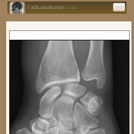
R
adioanatomie
.com
Atlas d'anatomie
Présentations
Clairance