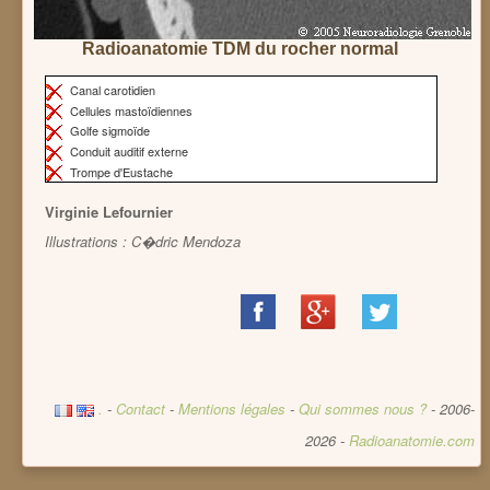
Radioanatomie TDM du rocher normal
Canal carotidien
Cellules mastoïdiennes
Golfe sigmoïde
Conduit auditif externe
Trompe d'Eustache
Virginie Lefournier
Illustrations : C�dric Mendoza
Share
Share
Share
on
on
on
Facebook
Google+
Twitter
.
-
Contact
-
Mentions légales
-
Qui sommes nous ?
- 2006-
2026 -
Radioanatomie.com