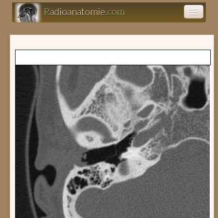
R
adioanatomie
.com
Atlas d'anatomie
Présentations
Clairance