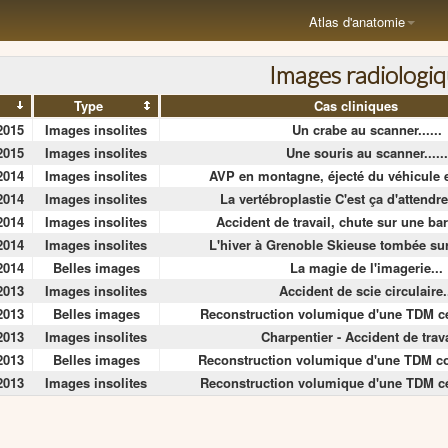
Atlas d'anatomie
Images radiologi
Type
Cas cliniques
2015
Images insolites
Un crabe au scanner......
2015
Images insolites
Une souris au scanner......
2014
Images insolites
AVP en montagne, éjecté du véhicule e
2014
Images insolites
La vertébroplastie C'est ça d'attendre
2014
Images insolites
Accident de travail, chute sur une barre
2014
Images insolites
L'hiver à Grenoble Skieuse tombée sur
2014
Belles images
La magie de l'imagerie...
2013
Images insolites
Accident de scie circulaire.
2013
Belles images
Reconstruction volumique d'une TDM cé
2013
Images insolites
Charpentier - Accident de trava
2013
Belles images
Reconstruction volumique d'une TDM cor
2013
Images insolites
Reconstruction volumique d'une TDM cé