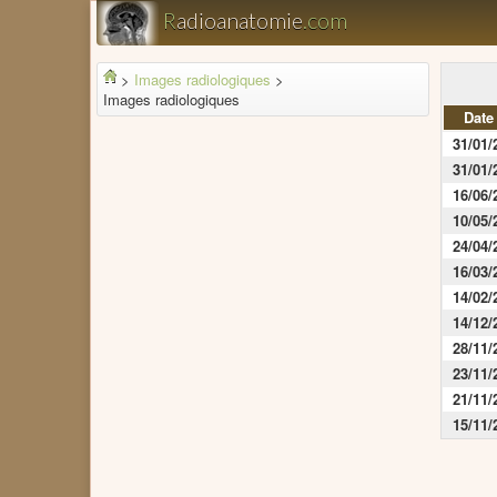
R
adioanatomie
.com
>
Images radiologiques
>
Images radiologiques
Date
31/01/
31/01/
16/06/
10/05/
24/04/
16/03/
14/02/
14/12/
28/11/
23/11/
21/11/
15/11/