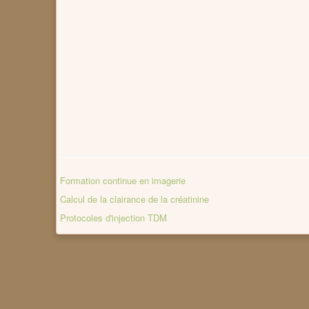
Formation continue en imagerie
Calcul de la clairance de la créatinine
Protocoles d'injection TDM