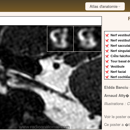
Atlas d'anatomie
Nerf vestibu
Nerf vestibu
Nerf saccula
Nerf singula
Crête falcif
Tour basal d
Vestibule
Nerf facial
Nerf cochléa
Eldda Banciu
Arnaud Atty
Illustrations 
Voir le poster o
Ce poster a �