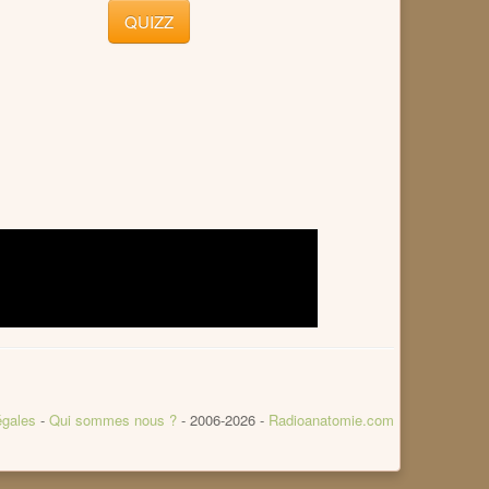
QUIZZ
égales
-
Qui sommes nous ?
- 2006-2026 -
Radioanatomie.com