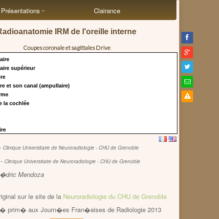
Présentations
Clairance
Radioanatomie IRM de l'oreille interne
Coupes coronale et sagittales Drive
laire
laire supérieur
ire
ire et son canal (ampullaire)
orme
e la cochlée
ire
-
Clinique Universitaire de Neuroradiologie - CHU de Grenoble
�
-
Clinique Universitaire de Neuroradiologie - CHU de Grenoble
: C�dric Mendoza
riginal sur le site de la
Neuroradiologie du CHU de Grenoble
t� prim� aux Journ�es Fran�aises de Radiologie 2013