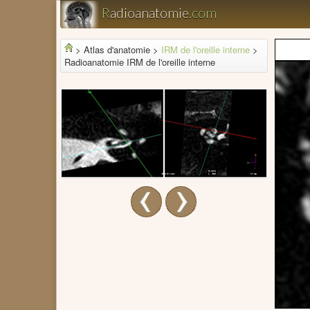
R
adioanatomie
.com
>
Atlas d'anatomie >
IRM de l'oreille interne
>
Radioanatomie IRM de l'oreille interne