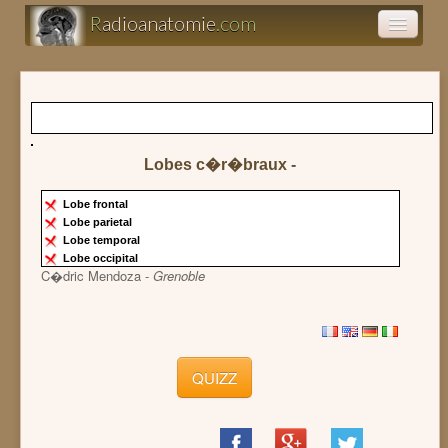
R
adioanatomie
.com
Atlas d'anatomie
Présentations
Lobes c�r�braux -
Clairance
Lobe frontal
Lobe parietal
Lobe temporal
Lobe occipital
C�dric Mendoza -
Grenoble
QUIZZ
Share
Share
Share