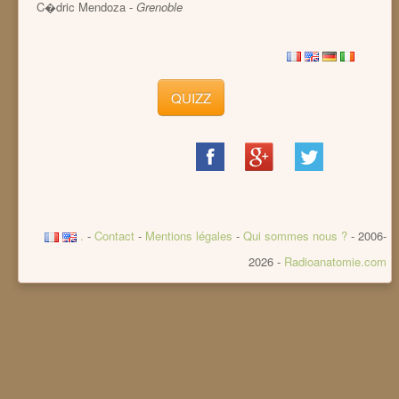
C�dric Mendoza -
Grenoble
QUIZZ
Share
Share
Share
on
on
on
Facebook
Google+
Twitter
.
-
Contact
-
Mentions légales
-
Qui sommes nous ?
- 2006-
2026 -
Radioanatomie.com